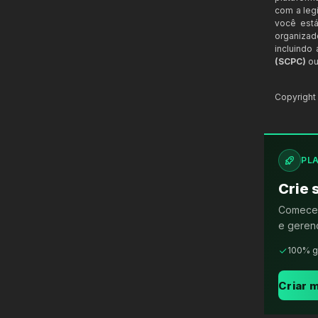
com a legi
você está
organizad
incluindo
(SCPC)
ou
Copyrigh
PL
Crie 
Comece 
e gerenc
100% g
Criar m