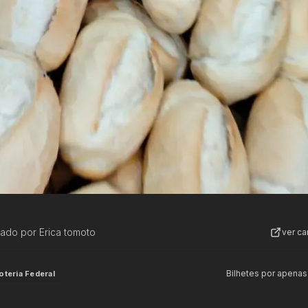
zado por
Erica tomoto
ver c
Bilhetes por apenas
oteria Federal