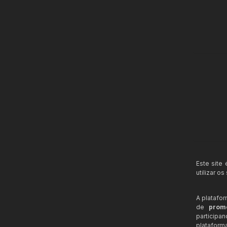
Este site
utilizar o
A platafo
de
prom
participa
plataform