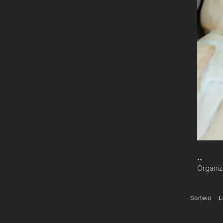
..
Organi
Sorteio
L