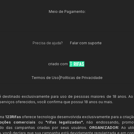
Meio de Pagamento:
Precisa de ajuda?
Falar com suporte
criado com
Termos de Uso
|
Políticas de Privacidade
 é destinado exclusivamente para uso de pessoas maiores de 18 anos. Ao
s serviços oferecidos, você confirma que possui 18 anos ou mais.
rma
123Rifas
oferece tecnologia desenvolvida exclusivamente para a criaçã
oções comerciais
ou
"rifas legalizadas"
, não endossando, prom
ndo das campanhas criadas por seus usuários.
ORGANIZADOR:
Ao util
a, você declara que sua campanha está devidamente regularizada e em co