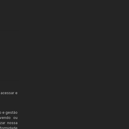
 acessar e
o e gestão
ovendo ou
izar nossa
nformidade