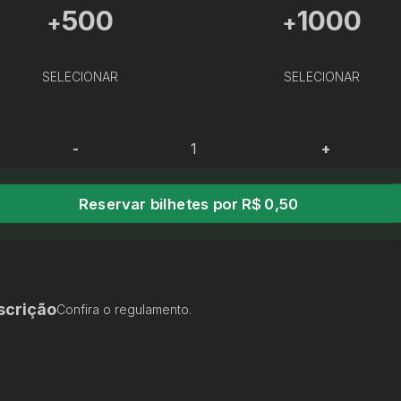
500
1000
+
+
SELECIONAR
SELECIONAR
-
+
Reservar bilhetes por R$ 0,50
scrição
Confira o regulamento.