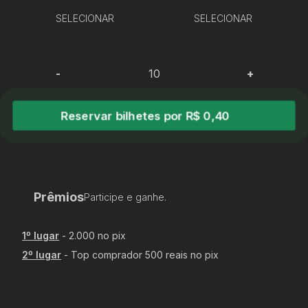
SELECIONAR
SELECIONAR
-
+
Reservar bilhetes por R$ 0,40
Prêmios
Participe e ganhe.
1
º lugar
-
2.000 no pix
2
º lugar
-
Top comprador 500 reais no pix