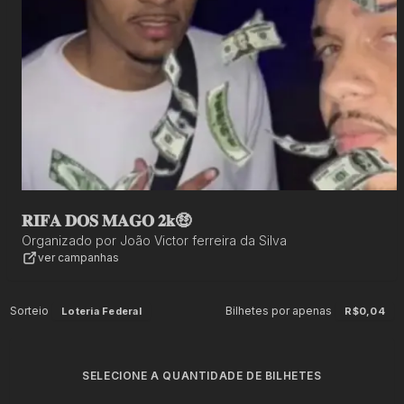
𝐑𝐈𝐅𝐀 𝐃𝐎𝐒 𝐌𝐀𝐆𝐎 𝟐𝐤🤑
Organizado por
João Victor ferreira da Silva
ver campanhas
Sorteio
Bilhetes por apenas
Loteria Federal
R$0,04
SELECIONE A QUANTIDADE DE BILHETES