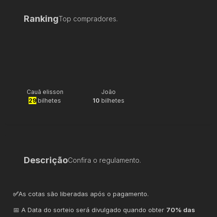
Ranking
Top compradores.
Cauã elisson
João
29
bilhetes
10
bilhetes
Descrição
Confira o regulamento.
✅
As cotas são liberadas após o pagamento.
📅 A Data do sorteio será divulgado quando obter
70% das