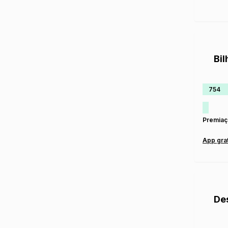
Bi
754
Premiaç
App grat
De