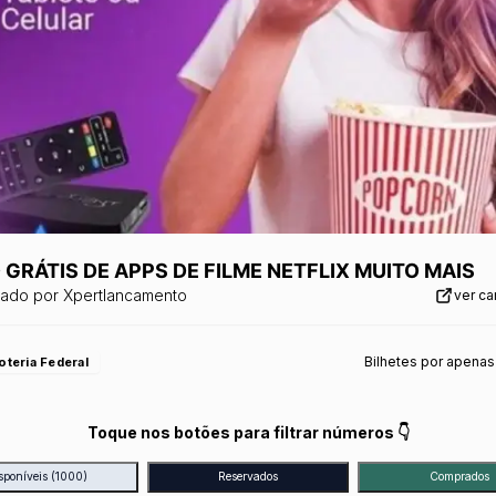
1 ANO GRÁTIS DE APPS DE FILME NETFLIX MUITO MAIS
zado por
Xpertlancamento
ver c
Bilhetes por apenas
oteria Federal
Toque nos botões para filtrar números 👇
sponíveis
(1000)
Reservados
Comprados