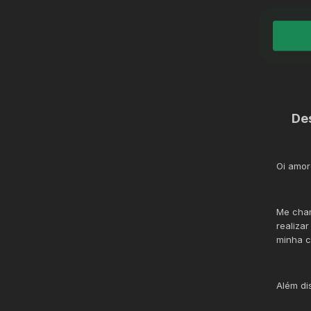
De
Oi amor
Me ch
realiza
minha ca
Além di