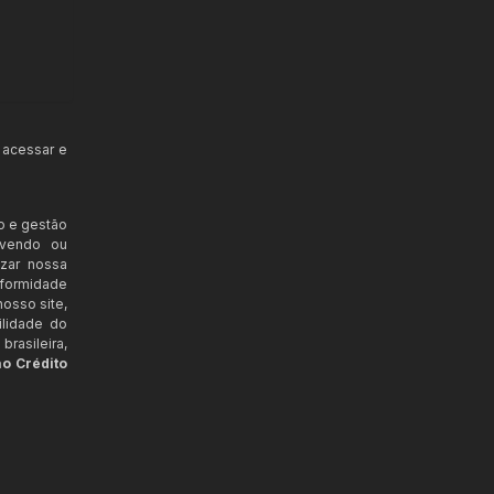
 acessar e
o e gestão
ovendo ou
izar nossa
nformidade
osso site,
ilidade do
rasileira,
ao Crédito