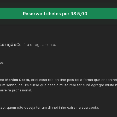
Reservar bilhetes por R$ 5,00
scrição
Confira o regulamento.
es !
amo
Monica Costa
, criei essa rifa on-line pois foi a forma que encontre
r um sonho, de um curso que desejo muito realizar e irá agregar muito 
rreira profissional.
sso, quem não deseja ter um dinheirinho extra na sua conta.