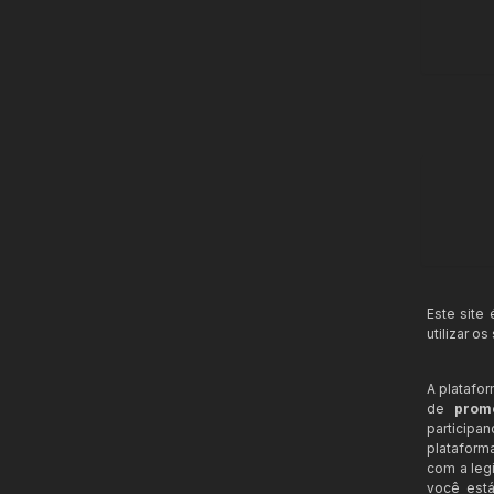
Este site
utilizar o
A platafo
de
prom
participa
plataform
com a legi
você está