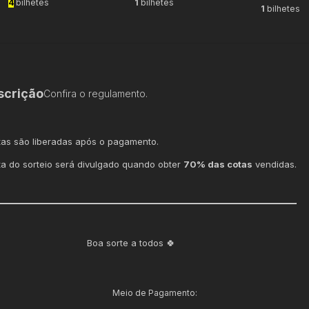
4
bilhetes
1
bilhetes
1
bilhetes
scrição
Confira o regulamento.
tas são liberadas após o pagamento.
ta do sorteio será divulgado quando obter
70% das cotas
vendidas.
Boa sorte a todos 🍀
Meio de Pagamento: