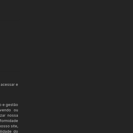
 acessar e
o e gestão
ovendo ou
izar nossa
nformidade
osso site,
ilidade do