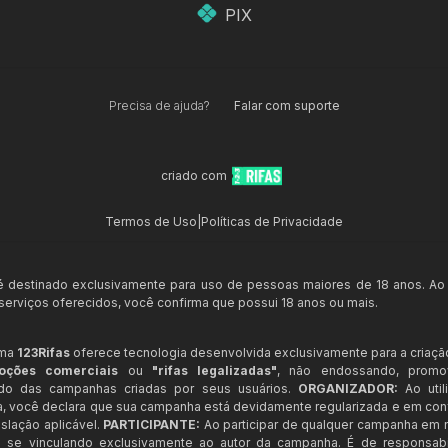
PIX
Precisa de ajuda?
Falar com suporte
criado com
Termos de Uso
|
Políticas de Privacidade
 é destinado exclusivamente para uso de pessoas maiores de 18 anos. Ao
s serviços oferecidos, você confirma que possui 18 anos ou mais.
rma
123Rifas
oferece tecnologia desenvolvida exclusivamente para a criaçã
oções comerciais
ou
"rifas legalizadas"
, não endossando, prom
ndo das campanhas criadas por seus usuários.
ORGANIZADOR:
Ao util
a, você declara que sua campanha está devidamente regularizada e em co
slação aplicável.
PARTICIPANTE:
Ao participar de qualquer campanha em n
 se vinculando exclusivamente ao autor da campanha. É de responsab