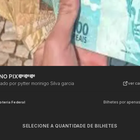
NO PIX💸💸💸
zado por
pytter morinigo Silva garcia
ver c
Bilhetes por apena
oteria Federal
SELECIONE A QUANTIDADE DE BILHETES