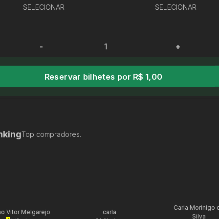
SELECIONAR
SELECIONAR
-
+
Reservar bilhetes por R$ 1,00
nking
Top compradores.
Carla Morinigo 
o Vitor Melgarejo
carla
Silva