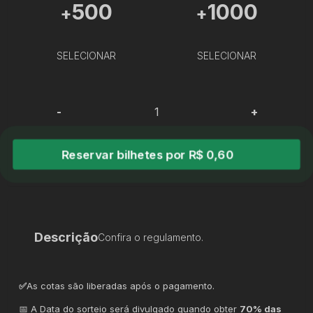
500
1000
+
+
SELECIONAR
SELECIONAR
-
+
Reservar bilhetes por R$ 0,60
Descrição
Confira o regulamento.
✅
As cotas são liberadas após o pagamento.
📅 A Data do sorteio será divulgado quando obter
70% das