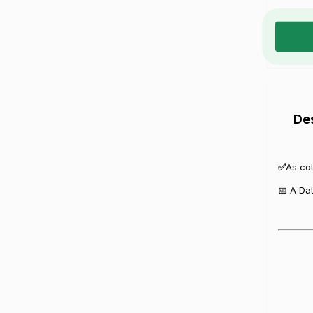
De
✅
As co
📅 A Da