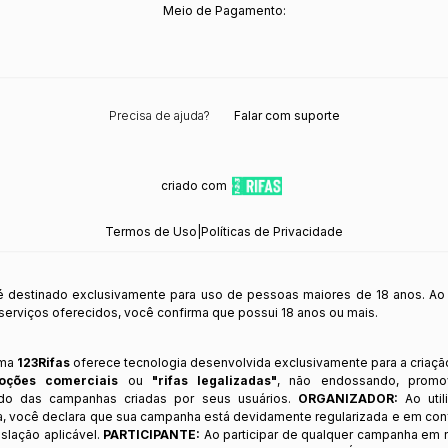
Meio de Pagamento:
Precisa de ajuda?
Falar com suporte
criado com
Termos de Uso
|
Políticas de Privacidade
 é destinado exclusivamente para uso de pessoas maiores de 18 anos. Ao
s serviços oferecidos, você confirma que possui 18 anos ou mais.
rma
123Rifas
oferece tecnologia desenvolvida exclusivamente para a criaçã
oções comerciais
ou
"rifas legalizadas"
, não endossando, prom
ndo das campanhas criadas por seus usuários.
ORGANIZADOR:
Ao util
a, você declara que sua campanha está devidamente regularizada e em co
slação aplicável.
PARTICIPANTE:
Ao participar de qualquer campanha em n