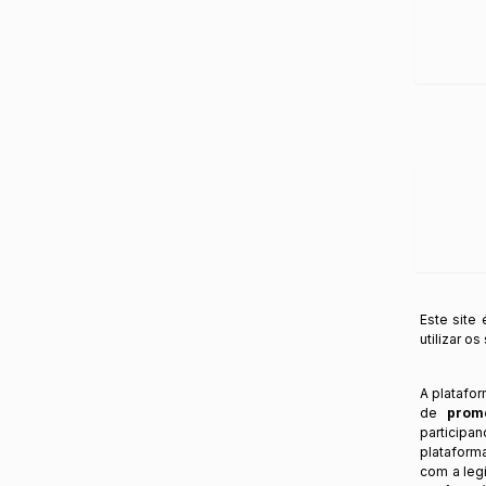
Este site
utilizar o
A platafo
de
prom
participa
plataform
com a legi