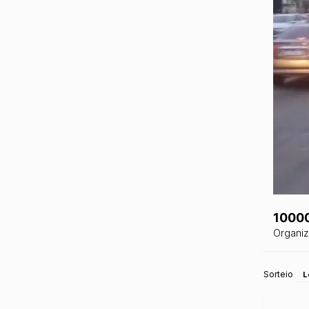
1000
Organi
Sorteio
L