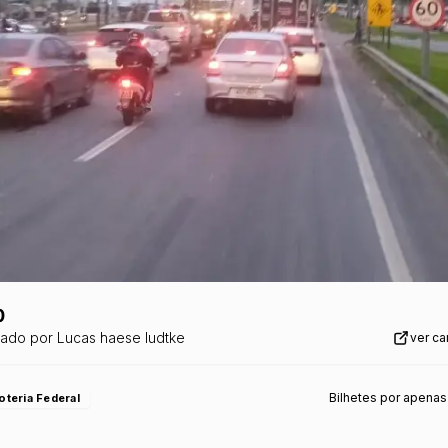
0
zado por
Lucas haese ludtke
ver c
Bilhetes por apenas
oteria Federal