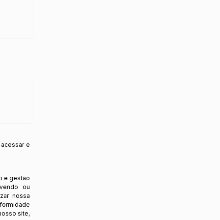
 acessar e
o e gestão
ovendo ou
izar nossa
nformidade
osso site,