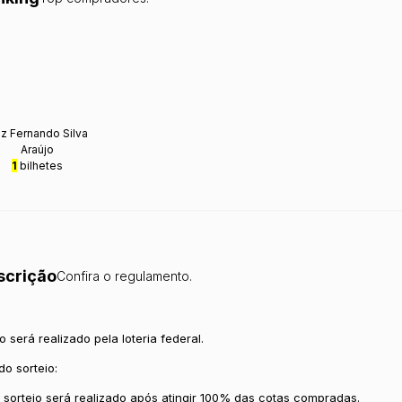
iz Fernando Silva
Araújo
1
bilhetes
scrição
Confira o regulamento.
o será realizado pela loteria federal.
do sorteio:
 sorteio será realizado após atingir 100% das cotas compradas.