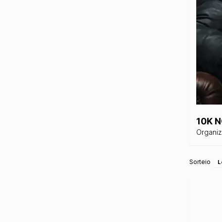
10K N
Organi
Sorteio
L