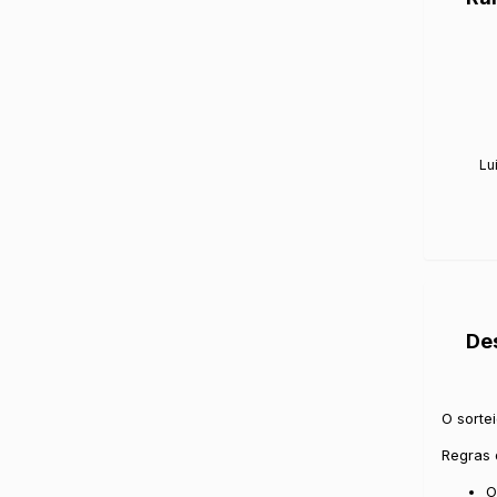
Lu
De
O sortei
Regras 
O