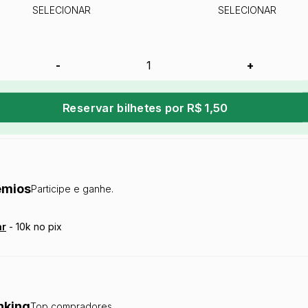
SELECIONAR
SELECIONAR
-
+
Reservar bilhetes por R$ 1,50
êmios
Participe e ganhe.
ar
-
10k no pix
nking
Top compradores.