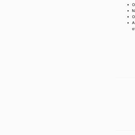
O
N
O
A
o