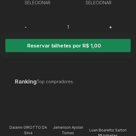
SELECIONAR
SELECIONAR
-
+
Reservar bilhetes por R$ 1,00
Ranking
Top compradores.
Daianni GIROTTO DA
Jamerson Ayslan
Luan Boaretto Sartori
Silva
Tomaz
10
bilhetes