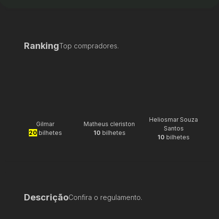
Ranking
Top compradores.
Heliosmar Souza
Gilmar
Matheus cleriston
Santos
20
bilhetes
10
bilhetes
10
bilhetes
Descrição
Confira o regulamento.