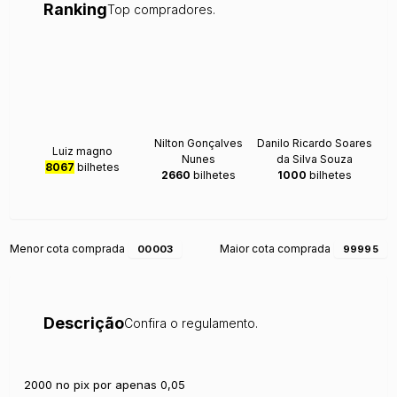
Ranking
Top compradores.
Nilton Gonçalves
Danilo Ricardo Soares
Luiz magno
Nunes
da Silva Souza
8067
bilhetes
2660
bilhetes
1000
bilhetes
Menor cota comprada
Maior cota comprada
00003
99995
Descrição
Confira o regulamento.
2000 no pix por apenas 0,05