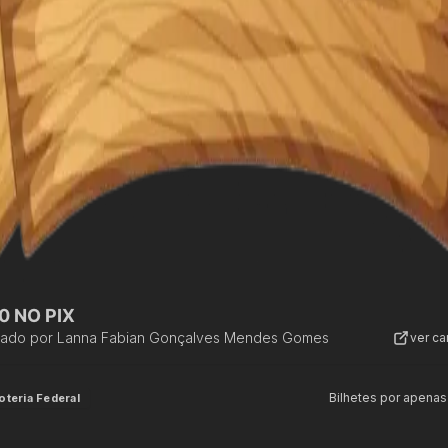
0 NO PIX
zado por
Lanna Fabian Gonçalves Mendes Gomes
ver c
Bilhetes por apenas
oteria Federal