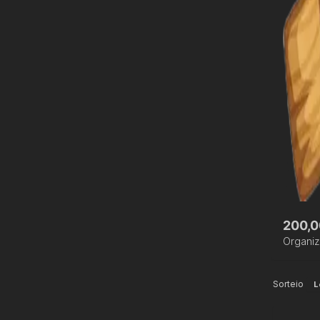
200,0
Organi
Sorteio
L