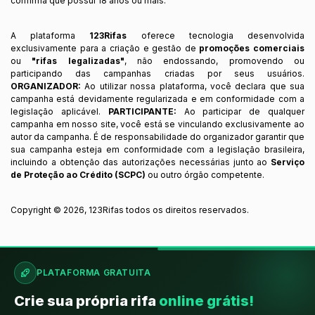
confirma que possui 18 anos ou mais.
A plataforma
123Rifas
oferece tecnologia desenvolvida
exclusivamente para a criação e gestão de
promoções comerciais
ou
"rifas legalizadas"
, não endossando, promovendo ou
participando das campanhas criadas por seus usuários.
ORGANIZADOR:
Ao utilizar nossa plataforma, você declara que sua
campanha está devidamente regularizada e em conformidade com a
legislação aplicável.
PARTICIPANTE:
Ao participar de qualquer
campanha em nosso site, você está se vinculando exclusivamente ao
autor da campanha. É de responsabilidade do organizador garantir que
sua campanha esteja em conformidade com a legislação brasileira,
incluindo a obtenção das autorizações necessárias junto ao
Serviço
de Proteção ao Crédito (SCPC)
ou outro órgão competente.
Copyright ©
2026
,
123Rifas
todos os direitos reservados.
PLATAFORMA GRATUITA
Crie sua própria rifa
online grátis!