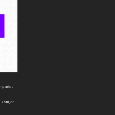
ampanhas
R$10,00