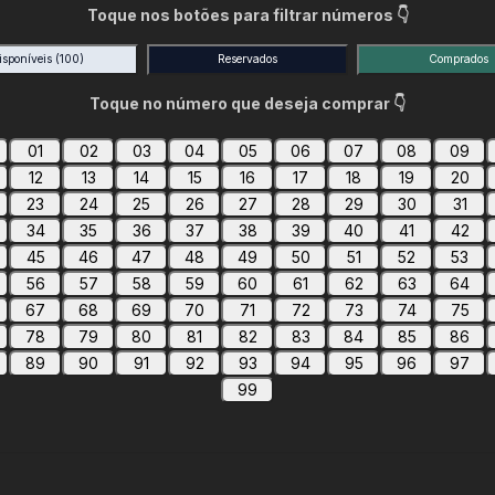
Toque nos botões para filtrar números 👇
isponíveis
(100)
Reservados
Comprados
Toque no número que deseja comprar 👇
01
02
03
04
05
06
07
08
09
12
13
14
15
16
17
18
19
20
23
24
25
26
27
28
29
30
31
34
35
36
37
38
39
40
41
42
45
46
47
48
49
50
51
52
53
56
57
58
59
60
61
62
63
64
67
68
69
70
71
72
73
74
75
78
79
80
81
82
83
84
85
86
89
90
91
92
93
94
95
96
97
99