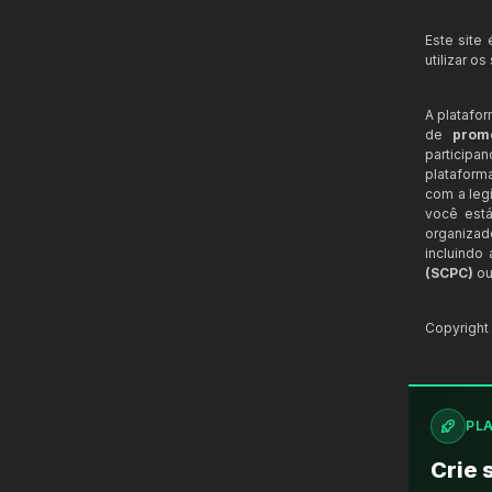
Este site
utilizar o
A platafo
de
prom
participa
plataform
com a legi
você está
organizad
incluindo
(SCPC)
ou
Copyrigh
PL
Crie 