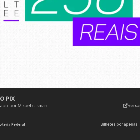
O PIX
zado por
Mikael clisman
ver c
Bilhetes por apenas
oteria Federal