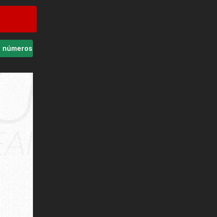
s números