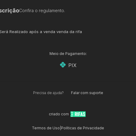
scrição
Confira o regulamento.
 Será Realizado após a venda venda da rifa
Meio de Pagamento:
PIX
Precisa de ajuda?
Falar com suporte
criado com
Termos de Uso
|
Políticas de Privacidade