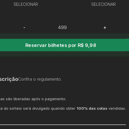
SELECIONAR
SELECIONAR
-
+
Reservar bilhetes por R$ 9,98
scrição
Confira o regulamento.
tas são liberadas após o pagamento.
ta do sorteio será divulgado quando obter
100% das cotas
vendidas.