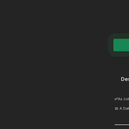
De
✅
As co
📅 A Da