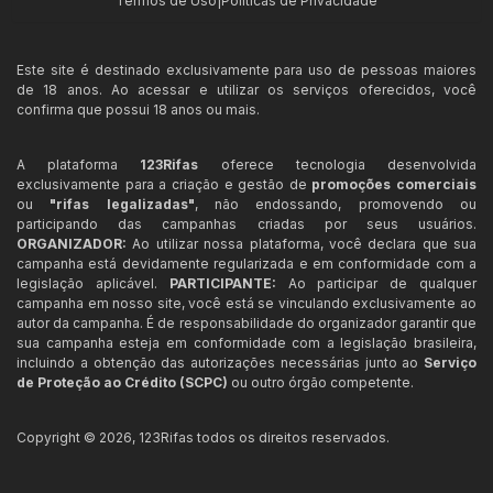
Termos de Uso
|
Políticas de Privacidade
Este site é destinado exclusivamente para uso de pessoas maiores
de 18 anos. Ao acessar e utilizar os serviços oferecidos, você
confirma que possui 18 anos ou mais.
A plataforma
123Rifas
oferece tecnologia desenvolvida
exclusivamente para a criação e gestão de
promoções comerciais
ou
"rifas legalizadas"
, não endossando, promovendo ou
participando das campanhas criadas por seus usuários.
ORGANIZADOR:
Ao utilizar nossa plataforma, você declara que sua
campanha está devidamente regularizada e em conformidade com a
legislação aplicável.
PARTICIPANTE:
Ao participar de qualquer
campanha em nosso site, você está se vinculando exclusivamente ao
autor da campanha. É de responsabilidade do organizador garantir que
sua campanha esteja em conformidade com a legislação brasileira,
incluindo a obtenção das autorizações necessárias junto ao
Serviço
de Proteção ao Crédito (SCPC)
ou outro órgão competente.
Copyright ©
2026
,
123Rifas
todos os direitos reservados.