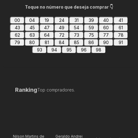
Toque no número que deseja comprar 👇
00
04
19
24
31
39
40
41
43
45
47
49
54
59
60
61
62
63
64
72
73
75
77
78
79
80
81
84
85
86
90
91
93
94
95
96
98
Ranking
Top compradores.
Nilson Martins de
Geraldo Andrei