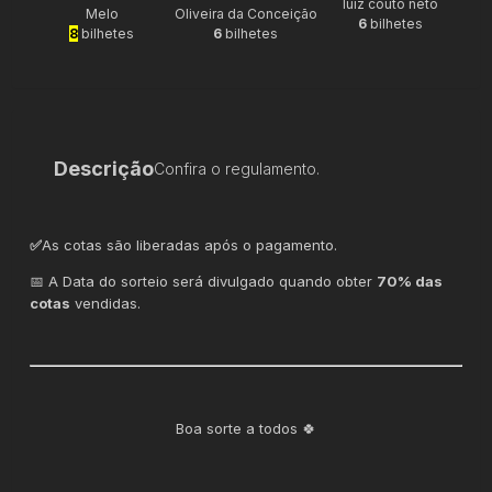
luiz couto neto
Melo
Oliveira da Conceição
6
bilhetes
8
bilhetes
6
bilhetes
Descrição
Confira o regulamento.
✅
As cotas são liberadas após o pagamento.
📅 A Data do sorteio será divulgado quando obter
70% das
cotas
vendidas.
Boa sorte a todos 🍀