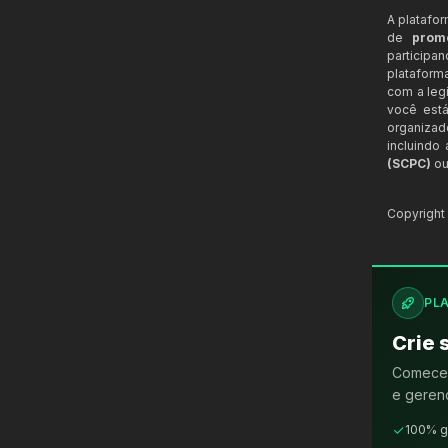
A platafo
de
prom
participa
plataform
com a legi
você está
organizad
incluindo
(SCPC)
ou
Copyrigh
PL
Crie 
Comece 
e gerenc
100% g