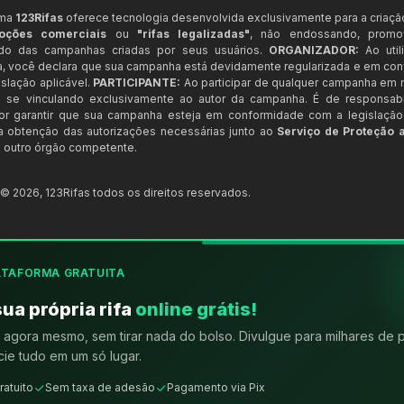
rma
123Rifas
oferece tecnologia desenvolvida exclusivamente para a criaçã
oções comerciais
ou
"rifas legalizadas"
, não endossando, prom
ndo das campanhas criadas por seus usuários.
ORGANIZADOR:
Ao util
a, você declara que sua campanha está devidamente regularizada e em co
slação aplicável.
PARTICIPANTE:
Ao participar de qualquer campanha em n
 se vinculando exclusivamente ao autor da campanha. É de responsab
or garantir que sua campanha esteja em conformidade com a legislação b
 a obtenção das autorizações necessárias junto ao
Serviço de Proteção 
 outro órgão competente.
t ©
2026
,
123Rifas
todos os direitos reservados.
ATAFORMA GRATUITA
sua própria rifa
online grátis!
agora mesmo, sem tirar nada do bolso. Divulgue para milhares de 
ie tudo em um só lugar.
ratuito
Sem taxa de adesão
Pagamento via Pix