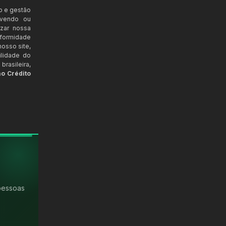
o e gestão
ovendo ou
izar nossa
nformidade
osso site,
ilidade do
rasileira,
ao Crédito
pessoas