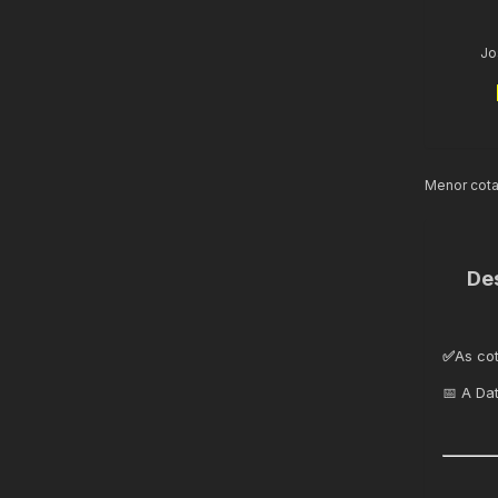
Jo
Menor cot
De
✅
As co
📅 A Da