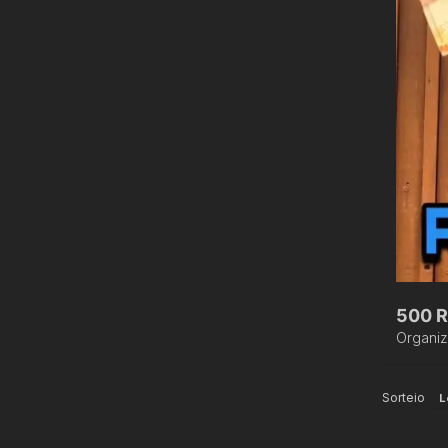
500 R
Organi
Sorteio
L