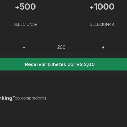
500
1000
+
+
SELECIONAR
SELECIONAR
-
+
Reservar bilhetes por R$ 2,00
nking
Top compradores.