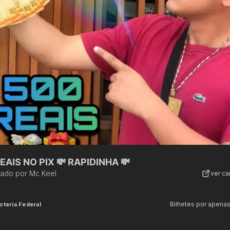
EAIS NO PIX 💸 RAPIDINHA 💸
zado por
Mc Keel
ver c
Bilhetes por apena
oteria Federal