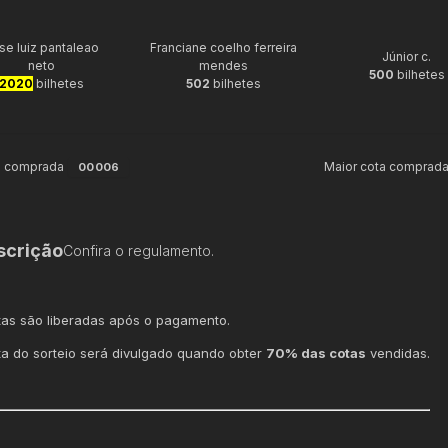
se luiz pantaleao
Franciane coelho ferreira
Júnior c.
neto
mendes
500
bilhetes
2020
bilhetes
502
bilhetes
a comprada
Maior cota comprad
00006
scrição
Confira o regulamento.
tas são liberadas após o pagamento.
ta do sorteio será divulgado quando obter
70% das cotas
vendidas.