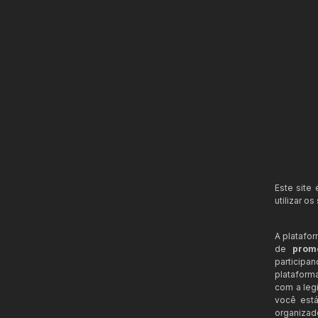
Este site
utilizar o
A platafo
de
prom
participa
plataform
com a legi
você está
organizad