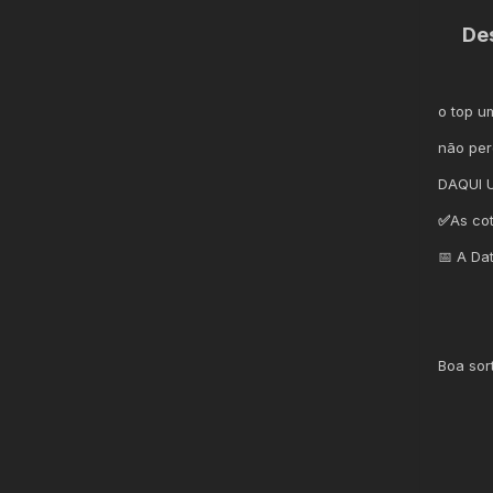
De
o top u
não per
DAQUI 
✅
As co
📅 A Da
Boa sor