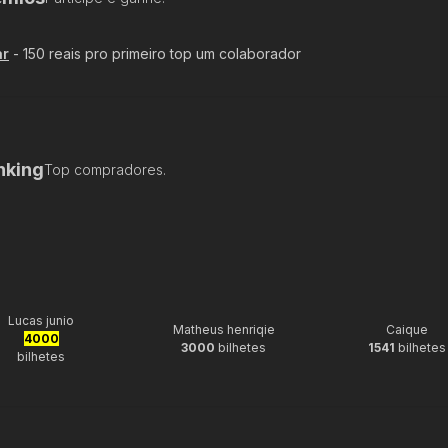
ar
-
150 reais pro primeiro top um colaborador
nking
Top compradores.
Lucas junio
Matheus henriqie
Caique
4000
3000
bilhetes
1541
bilhetes
bilhetes