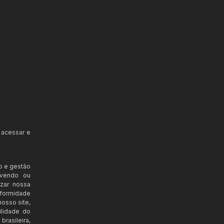
 acessar e
o e gestão
ovendo ou
izar nossa
nformidade
osso site,
ilidade do
rasileira,