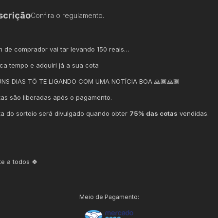
scrição
Confira o regulamento.
m de comprador vai tar levando 150 reais…
ca tempo e adquiri já a sua cota
UNS DIAS TÔ TE LIGANDO COM UMA NOTÍCIA BOA 🙏🏾🙏🏾
tas são liberadas após o pagamento.
ta do sorteio será divulgado quando obter
75% das cotas
vendidas.
te a todos 🍀
Meio de Pagamento: