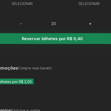
SELECIONAR
SELECIONAR
-
+
Reservar bilhetes por R$ 0,40
omoções
Compre mais barato!
ilhetes por R$ 2,00
êmios
Participe e ganhe.