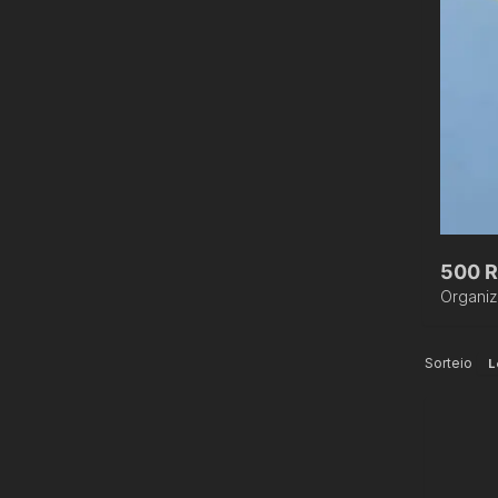
500 
Organi
Sorteio
L