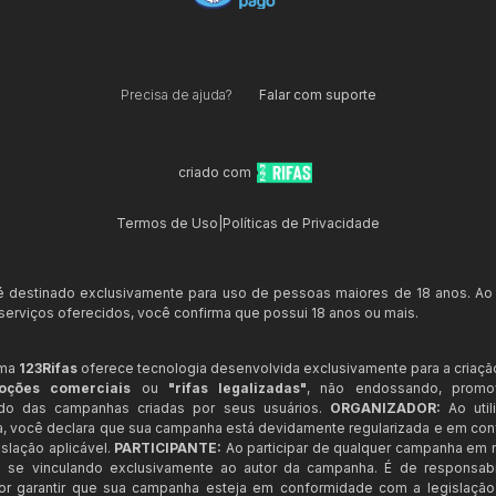
Precisa de ajuda?
Falar com suporte
criado com
Termos de Uso
|
Políticas de Privacidade
 é destinado exclusivamente para uso de pessoas maiores de 18 anos. Ao
s serviços oferecidos, você confirma que possui 18 anos ou mais.
rma
123Rifas
oferece tecnologia desenvolvida exclusivamente para a criaçã
oções comerciais
ou
"rifas legalizadas"
, não endossando, prom
ndo das campanhas criadas por seus usuários.
ORGANIZADOR:
Ao util
a, você declara que sua campanha está devidamente regularizada e em co
slação aplicável.
PARTICIPANTE:
Ao participar de qualquer campanha em n
 se vinculando exclusivamente ao autor da campanha. É de responsab
or garantir que sua campanha esteja em conformidade com a legislação b