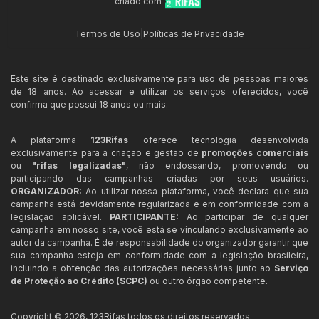
criado com
Termos de Uso
|
Políticas de Privacidade
Este site é destinado exclusivamente para uso de pessoas maiores
de 18 anos. Ao acessar e utilizar os serviços oferecidos, você
confirma que possui 18 anos ou mais.
A plataforma
123Rifas
oferece tecnologia desenvolvida
exclusivamente para a criação e gestão de
promoções comerciais
ou
"rifas legalizadas"
, não endossando, promovendo ou
participando das campanhas criadas por seus usuários.
ORGANIZADOR:
Ao utilizar nossa plataforma, você declara que sua
campanha está devidamente regularizada e em conformidade com a
legislação aplicável.
PARTICIPANTE:
Ao participar de qualquer
campanha em nosso site, você está se vinculando exclusivamente ao
autor da campanha. É de responsabilidade do organizador garantir que
sua campanha esteja em conformidade com a legislação brasileira,
incluindo a obtenção das autorizações necessárias junto ao
Serviço
de Proteção ao Crédito (SCPC)
ou outro órgão competente.
Copyright ©
2026
,
123Rifas
todos os direitos reservados.