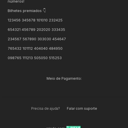
números!
Bilhetes premiados 👇
123456 345678 101010 232425
654321 456789 202020 333435
234567 567890 303030 454647
765432 101112 404040 484950
098765 111213 505050 515253
Meio de Pagamento:
Precisa de ajuda?
Falar com suporte