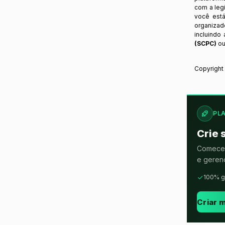
com a legi
você está
organizad
incluindo
(SCPC)
ou
Copyrigh
PL
Crie 
Comece 
e gerenc
100% g
Criar m