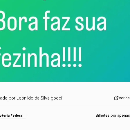
zado por
Leonildo da Silva godoi
ver c
Bilhetes por apenas
oteria Federal