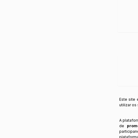
Este site
utilizar o
A platafo
de
prom
participa
plataform