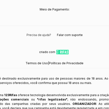
Meio de Pagamento:
Precisa de ajuda?
Falar com suporte
criado com
Termos de Uso
|
Políticas de Privacidade
 é destinado exclusivamente para uso de pessoas maiores de 18 anos. Ao
s serviços oferecidos, você confirma que possui 18 anos ou mais.
rma
123Rifas
oferece tecnologia desenvolvida exclusivamente para a criaçã
oções comerciais
ou
"rifas legalizadas"
, não endossando, prom
ndo das campanhas criadas por seus usuários.
ORGANIZADOR:
Ao util
a, você declara que sua campanha está devidamente regularizada e em co