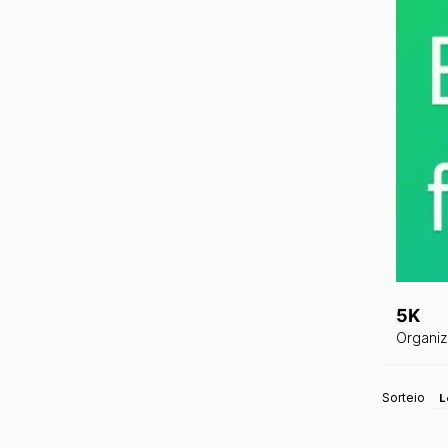
5K
Organi
Sorteio
L