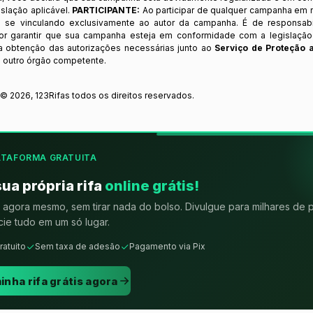
slação aplicável.
PARTICIPANTE:
Ao participar de qualquer campanha em n
 se vinculando exclusivamente ao autor da campanha. É de responsab
or garantir que sua campanha esteja em conformidade com a legislação b
 a obtenção das autorizações necessárias junto ao
Serviço de Proteção 
 outro órgão competente.
t ©
2026
,
123Rifas
todos os direitos reservados.
ATAFORMA GRATUITA
sua própria rifa
online grátis!
agora mesmo, sem tirar nada do bolso. Divulgue para milhares de 
ie tudo em um só lugar.
ratuito
Sem taxa de adesão
Pagamento via Pix
inha rifa grátis agora