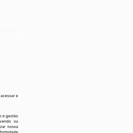
 acessar e
o e gestão
ovendo ou
izar nossa
nformidade