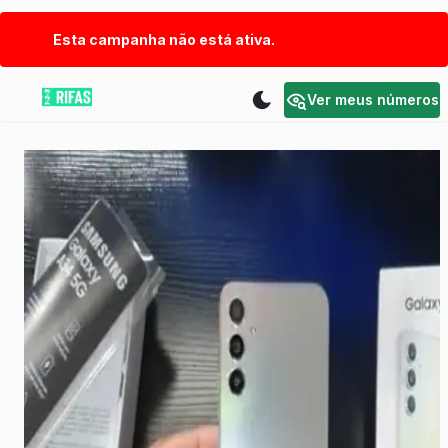
Esta campanha não está ativa.
Ver meus números