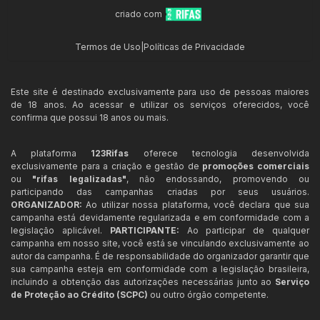
criado com
Termos de Uso
|
Políticas de Privacidade
Este site é destinado exclusivamente para uso de pessoas maiores
de 18 anos. Ao acessar e utilizar os serviços oferecidos, você
confirma que possui 18 anos ou mais.
A plataforma
123Rifas
oferece tecnologia desenvolvida
exclusivamente para a criação e gestão de
promoções comerciais
ou
"rifas legalizadas"
, não endossando, promovendo ou
participando das campanhas criadas por seus usuários.
ORGANIZADOR:
Ao utilizar nossa plataforma, você declara que sua
campanha está devidamente regularizada e em conformidade com a
legislação aplicável.
PARTICIPANTE:
Ao participar de qualquer
campanha em nosso site, você está se vinculando exclusivamente ao
autor da campanha. É de responsabilidade do organizador garantir que
sua campanha esteja em conformidade com a legislação brasileira,
incluindo a obtenção das autorizações necessárias junto ao
Serviço
de Proteção ao Crédito (SCPC)
ou outro órgão competente.