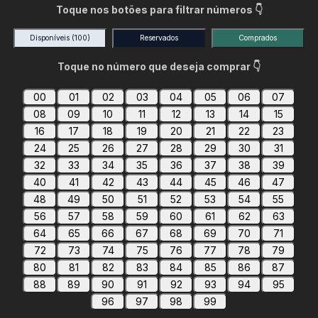
Toque nos botões para filtrar números 👇
Disponíveis
(100)
Reservados
Comprados
Toque no número que deseja comprar 👇
00
01
02
03
04
05
06
07
08
09
10
11
12
13
14
15
16
17
18
19
20
21
22
23
24
25
26
27
28
29
30
31
32
33
34
35
36
37
38
39
40
41
42
43
44
45
46
47
48
49
50
51
52
53
54
55
56
57
58
59
60
61
62
63
64
65
66
67
68
69
70
71
72
73
74
75
76
77
78
79
80
81
82
83
84
85
86
87
88
89
90
91
92
93
94
95
96
97
98
99