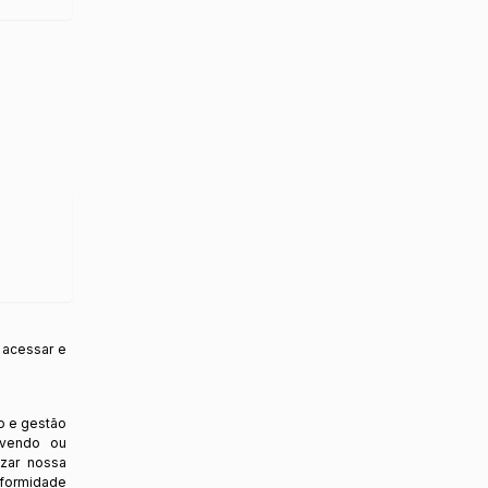
 acessar e
o e gestão
ovendo ou
izar nossa
nformidade