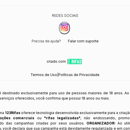
REDES SOCIAIS
Precisa de ajuda?
Falar com suporte
criado com
Termos de Uso
|
Políticas de Privacidade
 é destinado exclusivamente para uso de pessoas maiores de 18 anos. Ao
s serviços oferecidos, você confirma que possui 18 anos ou mais.
rma
123Rifas
oferece tecnologia desenvolvida exclusivamente para a criaçã
oções comerciais
ou
"rifas legalizadas"
, não endossando, prom
ndo das campanhas criadas por seus usuários.
ORGANIZADOR:
Ao util
a, você declara que sua campanha está devidamente regularizada e em co