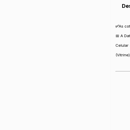
De
✅
As co
📅 A Da
Celular
(Vitrine