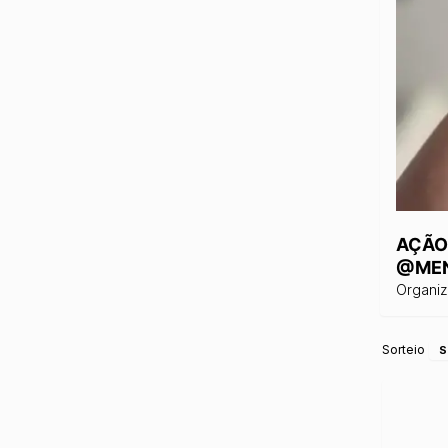
AÇÃO 
@MEN
Organi
Sorteio
S