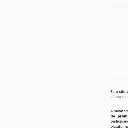
Este site
utilizar o
A platafo
de
prom
participa
plataform