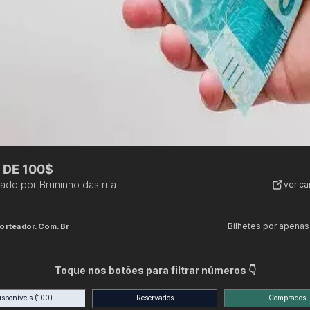
 DE 100$
zado por
Bruninho das rifa
ver c
Bilhetes por apenas
orteador.com.br
Toque nos botões para filtrar números 👇
isponíveis
(100)
Reservados
Comprados