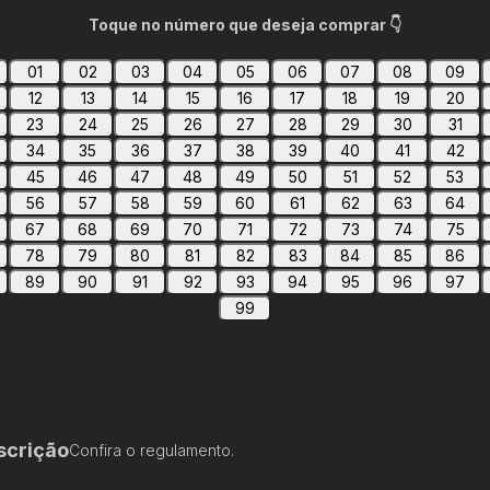
Toque no número que deseja comprar 👇
01
02
03
04
05
06
07
08
09
12
13
14
15
16
17
18
19
20
23
24
25
26
27
28
29
30
31
34
35
36
37
38
39
40
41
42
45
46
47
48
49
50
51
52
53
56
57
58
59
60
61
62
63
64
67
68
69
70
71
72
73
74
75
78
79
80
81
82
83
84
85
86
89
90
91
92
93
94
95
96
97
99
scrição
Confira o regulamento.