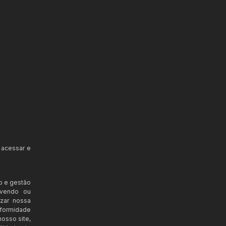
 acessar e
o e gestão
ovendo ou
izar nossa
nformidade
osso site,