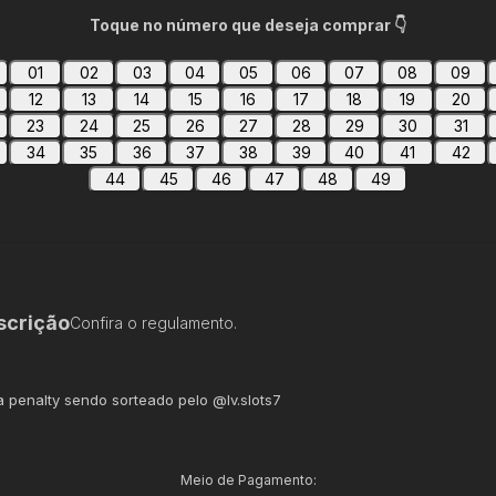
Toque no número que deseja comprar 👇
01
02
03
04
05
06
07
08
09
12
13
14
15
16
17
18
19
20
23
24
25
26
27
28
29
30
31
34
35
36
37
38
39
40
41
42
44
45
46
47
48
49
scrição
Confira o regulamento.
a penalty sendo sorteado pelo @lv.slots7
Meio de Pagamento: