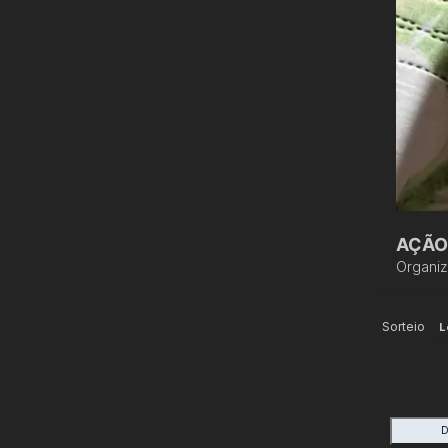
AÇÃO
Organi
Sorteio
L
D