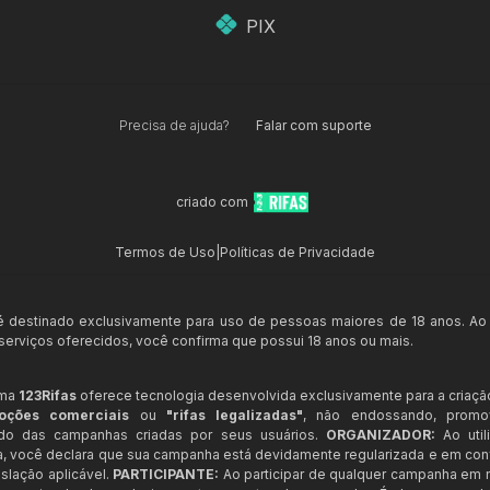
PIX
Precisa de ajuda?
Falar com suporte
criado com
Termos de Uso
|
Políticas de Privacidade
 é destinado exclusivamente para uso de pessoas maiores de 18 anos. Ao
s serviços oferecidos, você confirma que possui 18 anos ou mais.
rma
123Rifas
oferece tecnologia desenvolvida exclusivamente para a criaçã
oções comerciais
ou
"rifas legalizadas"
, não endossando, prom
ndo das campanhas criadas por seus usuários.
ORGANIZADOR:
Ao util
a, você declara que sua campanha está devidamente regularizada e em co
slação aplicável.
PARTICIPANTE:
Ao participar de qualquer campanha em n