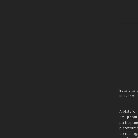
Este site
utilizar o
A platafo
de
prom
participa
plataform
com a legi