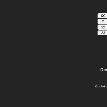
00
11
22
33
De
Chuteir