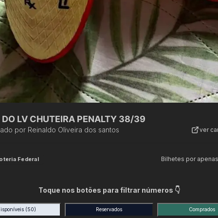
 DO LV CHUTEIRA PENALTY 38/39
zado por
Reinaldo Oliveira dos santos
ver c
Bilhetes por apena
oteria Federal
Toque nos botões para filtrar números 👇
isponíveis
(50)
Reservados
Comprados