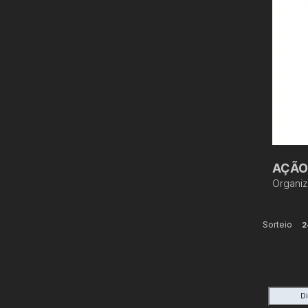
AÇÃO
Organi
Sorteio
2
D