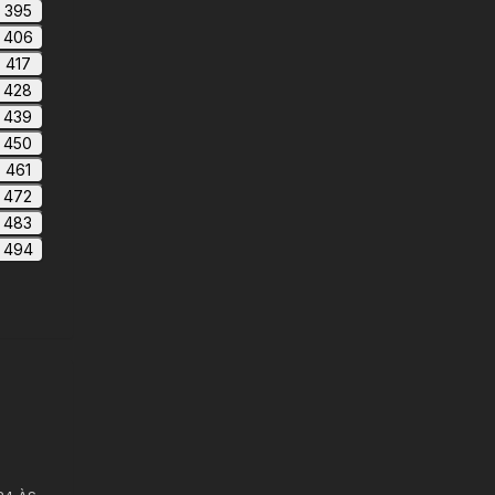
395
406
417
428
439
450
461
472
483
494