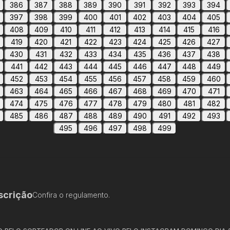
386
387
388
389
390
391
392
393
394
397
398
399
400
401
402
403
404
405
408
409
410
411
412
413
414
415
416
419
420
421
422
423
424
425
426
427
430
431
432
433
434
435
436
437
438
441
442
443
444
445
446
447
448
449
452
453
454
455
456
457
458
459
460
463
464
465
466
467
468
469
470
471
474
475
476
477
478
479
480
481
482
485
486
487
488
489
490
491
492
493
495
496
497
498
499
scrição
Confira o regulamento.