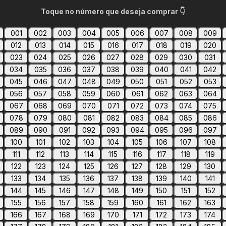
Toque no número que deseja comprar 👇
001
002
003
004
005
006
007
008
009
012
013
014
015
016
017
018
019
020
023
024
025
026
027
028
029
030
031
034
035
036
037
038
039
040
041
042
045
046
047
048
049
050
051
052
053
056
057
058
059
060
061
062
063
064
067
068
069
070
071
072
073
074
075
078
079
080
081
082
083
084
085
086
089
090
091
092
093
094
095
096
097
100
101
102
103
104
105
106
107
108
111
112
113
114
115
116
117
118
119
122
123
124
125
126
127
128
129
130
133
134
135
136
137
138
139
140
141
144
145
146
147
148
149
150
151
152
155
156
157
158
159
160
161
162
163
166
167
168
169
170
171
172
173
174