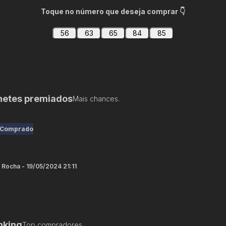
Toque no número que deseja comprar 👇
56
63
65
84
85
lhetes premiados
Mais chances.
Comprado
 Rocha - 19/05/2024 21:11
nking
Top compradores.