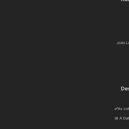
João L
De
✅
As co
📅 A Da