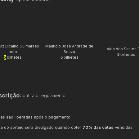
uiz Bicalho Guimarães
Maurício José Andrade de
Aida dos Santos 
neto
Souza
5
bilhetes
5
bilhetes
5
bilhetes
scrição
Confira o regulamento.
tas são liberadas após o pagamento.
ta do sorteio será divulgado quando obter
70% das cotas
vendidas.