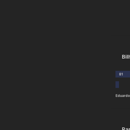
Bi
81
Eduardo
Ra