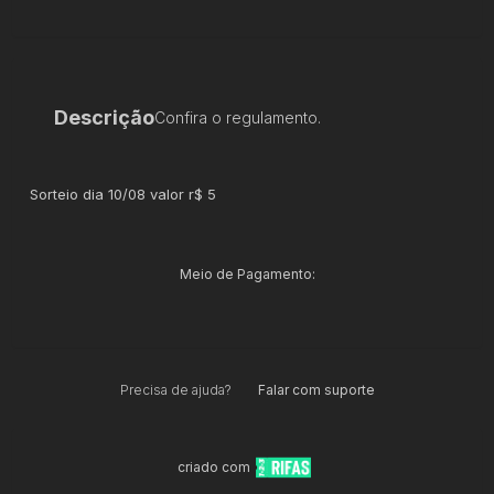
Descrição
Confira o regulamento.
Sorteio dia 10/08 valor r$ 5
Meio de Pagamento:
Precisa de ajuda?
Falar com suporte
criado com