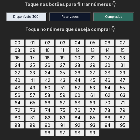
Toque nos botões para filtrar números 👇
Disponíveis
(100)
Reservados
Comprados
Toque no número que deseja comprar 👇
00
01
02
03
04
05
06
07
08
09
10
11
12
13
14
15
16
17
18
19
20
21
22
23
24
25
26
27
28
29
30
31
32
33
34
35
36
37
38
39
40
41
42
43
44
45
46
47
48
49
50
51
52
53
54
55
56
57
58
59
60
61
62
63
64
65
66
67
68
69
70
71
72
73
74
75
76
77
78
79
80
81
82
83
84
85
86
87
88
89
90
91
92
93
94
95
96
97
98
99