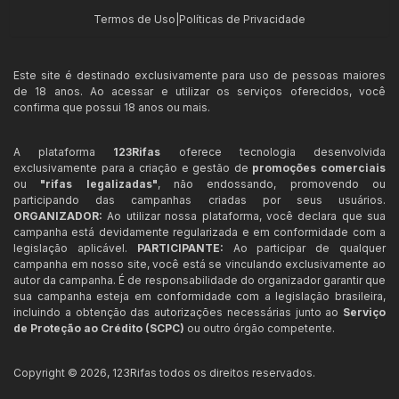
Termos de Uso
|
Políticas de Privacidade
Este site é destinado exclusivamente para uso de pessoas maiores
de 18 anos. Ao acessar e utilizar os serviços oferecidos, você
confirma que possui 18 anos ou mais.
A plataforma
123Rifas
oferece tecnologia desenvolvida
exclusivamente para a criação e gestão de
promoções comerciais
ou
"rifas legalizadas"
, não endossando, promovendo ou
participando das campanhas criadas por seus usuários.
ORGANIZADOR:
Ao utilizar nossa plataforma, você declara que sua
campanha está devidamente regularizada e em conformidade com a
legislação aplicável.
PARTICIPANTE:
Ao participar de qualquer
campanha em nosso site, você está se vinculando exclusivamente ao
autor da campanha. É de responsabilidade do organizador garantir que
sua campanha esteja em conformidade com a legislação brasileira,
incluindo a obtenção das autorizações necessárias junto ao
Serviço
de Proteção ao Crédito (SCPC)
ou outro órgão competente.
Copyright ©
2026
,
123Rifas
todos os direitos reservados.