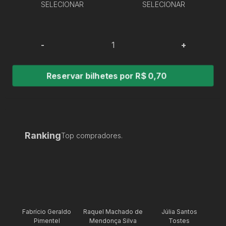
SELECIONAR
SELECIONAR
-
+
Reservar bilhetes por R$ 0,70
Ranking
Top compradores.
Fabrício Geraldo
Raquel Machado de
Júlia Santos
Pimentel
Mendonça Silva
Tostes