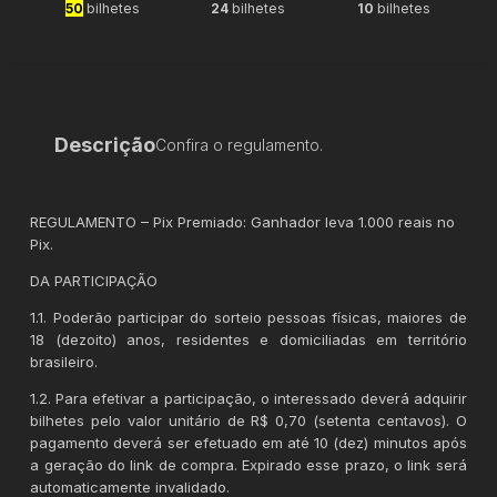
50
bilhetes
24
bilhetes
10
bilhetes
Descrição
Confira o regulamento.
REGULAMENTO – Pix Premiado: Ganhador leva 1.000 reais no
Pix.
DA PARTICIPAÇÃO
1.1. Poderão participar do sorteio pessoas físicas, maiores de
18 (dezoito) anos, residentes e domiciliadas em território
brasileiro.
1.2. Para efetivar a participação, o interessado deverá adquirir
bilhetes pelo valor unitário de R$ 0,70 (setenta centavos). O
pagamento deverá ser efetuado em até 10 (dez) minutos após
a geração do link de compra. Expirado esse prazo, o link será
automaticamente invalidado.