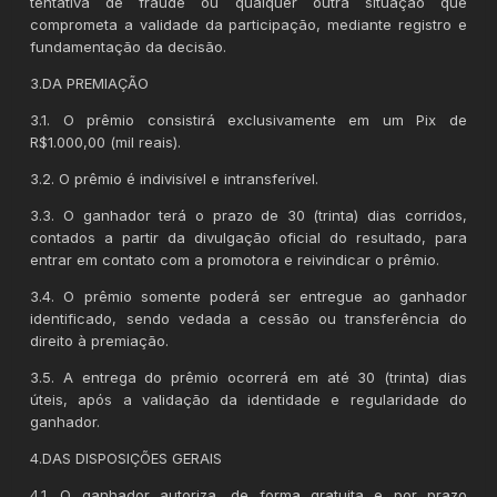
tentativa de fraude ou qualquer outra situação que
comprometa a validade da participação, mediante registro e
fundamentação da decisão.
3.DA PREMIAÇÃO
3.1. O prêmio consistirá exclusivamente em um Pix de
R$1.000,00 (mil reais).
3.2. O prêmio é indivisível e intransferível.
3.3. O ganhador terá o prazo de 30 (trinta) dias corridos,
contados a partir da divulgação oficial do resultado, para
entrar em contato com a promotora e reivindicar o prêmio.
3.4. O prêmio somente poderá ser entregue ao ganhador
identificado, sendo vedada a cessão ou transferência do
direito à premiação.
3.5. A entrega do prêmio ocorrerá em até 30 (trinta) dias
úteis, após a validação da identidade e regularidade do
ganhador.
4.DAS DISPOSIÇÕES GERAIS
4.1. O ganhador autoriza, de forma gratuita e por prazo