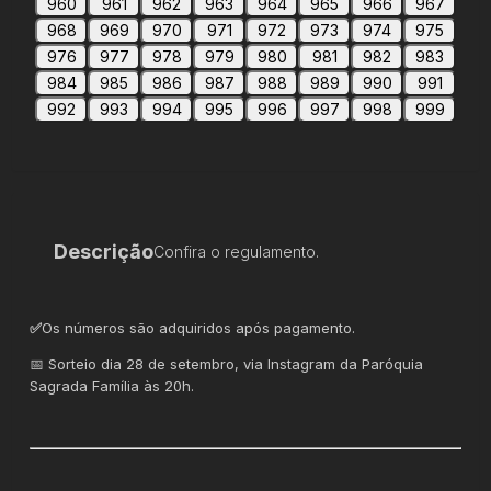
960
961
962
963
964
965
966
967
968
969
970
971
972
973
974
975
976
977
978
979
980
981
982
983
984
985
986
987
988
989
990
991
992
993
994
995
996
997
998
999
Descrição
Confira o regulamento.
✅
Os números são adquiridos após pagamento.
📅 Sorteio dia 28 de setembro, via Instagram da Paróquia
Sagrada Família às 20h.