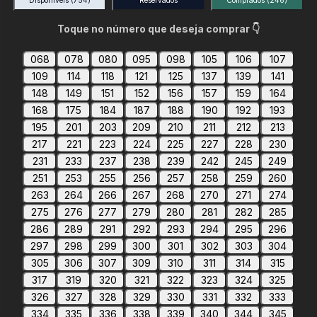
Disponíveis
(754)
Reservados
Comprados
(246)
Toque no número que deseja comprar 👇
068
078
080
095
098
105
106
107
109
114
118
121
125
137
139
141
148
149
151
152
156
157
159
164
168
175
184
187
188
190
192
193
195
201
203
209
210
211
212
213
217
221
223
224
225
227
228
230
231
233
237
238
239
242
245
249
251
253
255
256
257
258
259
260
263
264
266
267
268
270
271
274
275
276
277
279
280
281
282
285
286
289
291
292
293
294
295
296
297
298
299
300
301
302
303
304
305
306
307
309
310
311
314
315
317
319
320
321
322
323
324
325
326
327
328
329
330
331
332
333
334
335
336
338
339
340
344
345