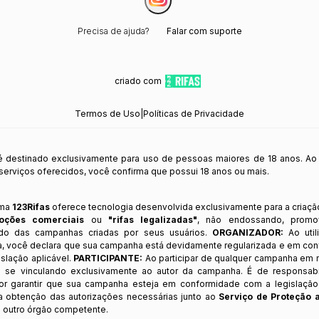
Precisa de ajuda?
Falar com suporte
criado com
Termos de Uso
|
Políticas de Privacidade
 é destinado exclusivamente para uso de pessoas maiores de 18 anos. Ao
s serviços oferecidos, você confirma que possui 18 anos ou mais.
rma
123Rifas
oferece tecnologia desenvolvida exclusivamente para a criaçã
oções comerciais
ou
"rifas legalizadas"
, não endossando, prom
ndo das campanhas criadas por seus usuários.
ORGANIZADOR:
Ao util
a, você declara que sua campanha está devidamente regularizada e em co
slação aplicável.
PARTICIPANTE:
Ao participar de qualquer campanha em n
 se vinculando exclusivamente ao autor da campanha. É de responsab
or garantir que sua campanha esteja em conformidade com a legislação b
 a obtenção das autorizações necessárias junto ao
Serviço de Proteção 
 outro órgão competente.