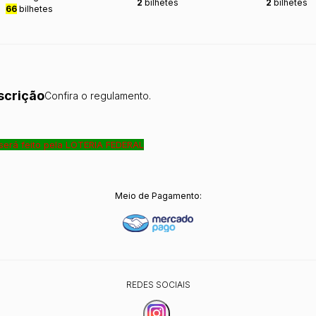
2
bilhetes
2
bilhetes
66
bilhetes
scrição
Confira o regulamento.
 será feito pela LOTERIA FEDERAL
Meio de Pagamento:
REDES SOCIAIS