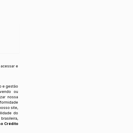
 acessar e
o e gestão
ovendo ou
izar nossa
nformidade
osso site,
ilidade do
rasileira,
ao Crédito