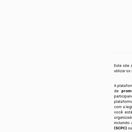
Este site
utilizar o
A platafo
de
prom
participa
plataform
com a legi
você está
organizad
incluindo
(SCPC)
ou