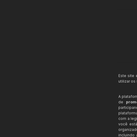
Este site
utilizar o
A platafo
de
prom
participa
plataform
com a legi
você está
organizad
incluindo