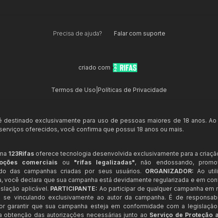
Precisa de ajuda?
Falar com suporte
criado com
Termos de Uso
|
Políticas de Privacidade
 é destinado exclusivamente para uso de pessoas maiores de 18 anos. Ao
s serviços oferecidos, você confirma que possui 18 anos ou mais.
rma
123Rifas
oferece tecnologia desenvolvida exclusivamente para a criaçã
oções comerciais
ou
"rifas legalizadas"
, não endossando, prom
ndo das campanhas criadas por seus usuários.
ORGANIZADOR:
Ao util
a, você declara que sua campanha está devidamente regularizada e em co
slação aplicável.
PARTICIPANTE:
Ao participar de qualquer campanha em n
 se vinculando exclusivamente ao autor da campanha. É de responsab
or garantir que sua campanha esteja em conformidade com a legislação b
 a obtenção das autorizações necessárias junto ao
Serviço de Proteção 