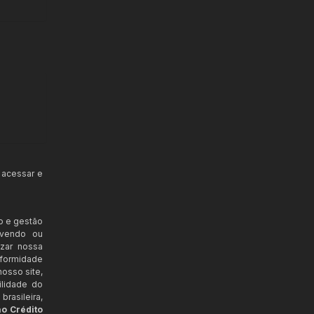
 acessar e
o e gestão
ovendo ou
izar nossa
nformidade
osso site,
ilidade do
rasileira,
ao Crédito