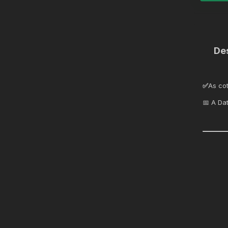
De
✅
As co
📅 A Da