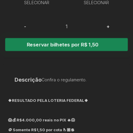
SELECIONAR
SELECIONAR
-
+
Reservar bilhetes por R$ 1,50
Descrição
Confira o regulamento.
🍀RESULTADO PELA LOTERIA FEDERAL🍀
😱💰 R$4.000,00 reais no PIX 🔥😱
🪙 Somente R$1,50 por cota 🫰🏼💲