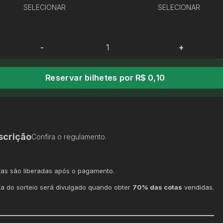
SELECIONAR
SELECIONAR
-
+
Reservar bilhetes por R$ 0,10
scrição
Confira o regulamento.
tas são liberadas após o pagamento.
ta do sorteio será divulgado quando obter
70% das cotas
vendidas.