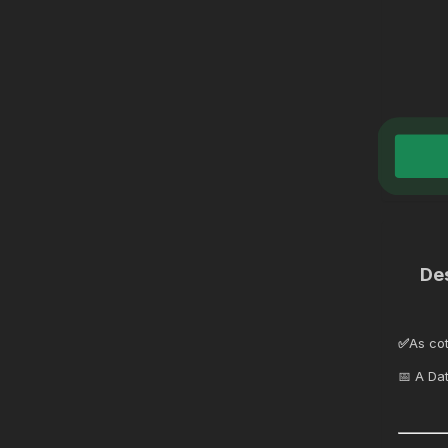
De
✅
As co
📅 A Da