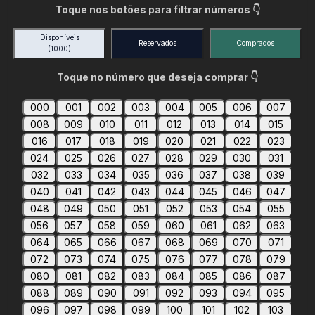
Toque nos botões para filtrar números 👇
Disponíveis
Reservados
Comprados
(1000)
Toque no número que deseja comprar 👇
000
001
002
003
004
005
006
007
008
009
010
011
012
013
014
015
016
017
018
019
020
021
022
023
024
025
026
027
028
029
030
031
032
033
034
035
036
037
038
039
040
041
042
043
044
045
046
047
048
049
050
051
052
053
054
055
056
057
058
059
060
061
062
063
064
065
066
067
068
069
070
071
072
073
074
075
076
077
078
079
080
081
082
083
084
085
086
087
088
089
090
091
092
093
094
095
096
097
098
099
100
101
102
103