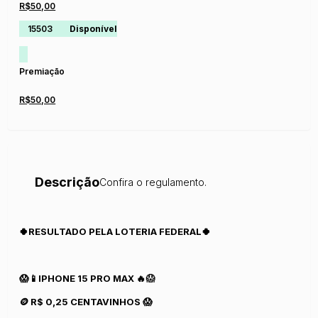
R$50,00
15503
Disponível
Premiação
R$50,00
Descrição
Confira o regulamento.
🍀RESULTADO PELA LOTERIA FEDERAL🍀
😱📱IPHONE 15 PRO MAX 🔥😱
🪙 R$ 0,25 CENTAVINHOS 😱