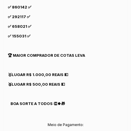
✅ 860142 ✅
✅ 292117 ✅
✅ 658021 ✅
✅ 155031 ✅
🏆 MAIOR COMPRADOR DE COTAS LEVA
🥇LUGAR R$ 1.000,00 REAIS 💵
🥈LUGAR R$ 500,00 REAIS 💵
BOA SORTE A TODOS 👏🍀🎁
Meio de Pagamento: