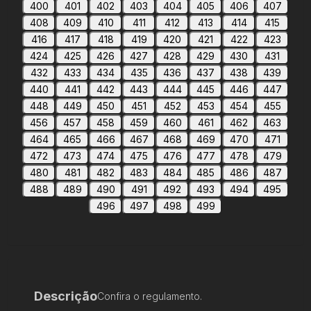
400
401
402
403
404
405
406
407
408
409
410
411
412
413
414
415
416
417
418
419
420
421
422
423
424
425
426
427
428
429
430
431
432
433
434
435
436
437
438
439
440
441
442
443
444
445
446
447
448
449
450
451
452
453
454
455
456
457
458
459
460
461
462
463
464
465
466
467
468
469
470
471
472
473
474
475
476
477
478
479
480
481
482
483
484
485
486
487
488
489
490
491
492
493
494
495
496
497
498
499
Descrição
Confira o regulamento.