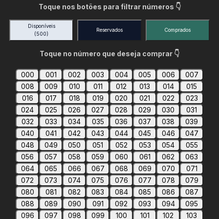
Toque nos botões para filtrar números 👇
Disponíveis
Reservados
Comprados
(500)
Toque no número que deseja comprar 👇
000
001
002
003
004
005
006
007
008
009
010
011
012
013
014
015
016
017
018
019
020
021
022
023
024
025
026
027
028
029
030
031
032
033
034
035
036
037
038
039
040
041
042
043
044
045
046
047
048
049
050
051
052
053
054
055
056
057
058
059
060
061
062
063
064
065
066
067
068
069
070
071
072
073
074
075
076
077
078
079
080
081
082
083
084
085
086
087
088
089
090
091
092
093
094
095
096
097
098
099
100
101
102
103