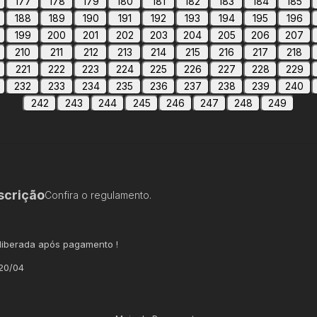
177
178
179
180
181
182
183
184
185
188
189
190
191
192
193
194
195
196
199
200
201
202
203
204
205
206
207
210
211
212
213
214
215
216
217
218
221
222
223
224
225
226
227
228
229
232
233
234
235
236
237
238
239
240
242
243
244
245
246
247
248
249
scrição
Confira o regulamento.
liberada após pagamento !
 20/04