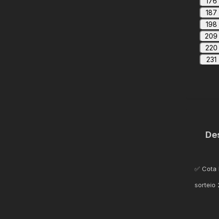
176
187
198
209
220
231
De
✅ Cota 
sorteio