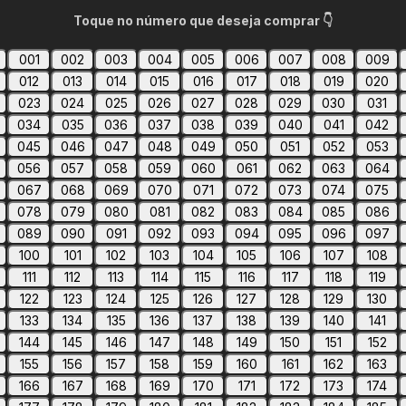
Toque no número que deseja comprar 👇
001
002
003
004
005
006
007
008
009
012
013
014
015
016
017
018
019
020
023
024
025
026
027
028
029
030
031
034
035
036
037
038
039
040
041
042
045
046
047
048
049
050
051
052
053
056
057
058
059
060
061
062
063
064
067
068
069
070
071
072
073
074
075
078
079
080
081
082
083
084
085
086
089
090
091
092
093
094
095
096
097
100
101
102
103
104
105
106
107
108
111
112
113
114
115
116
117
118
119
122
123
124
125
126
127
128
129
130
133
134
135
136
137
138
139
140
141
144
145
146
147
148
149
150
151
152
155
156
157
158
159
160
161
162
163
166
167
168
169
170
171
172
173
174