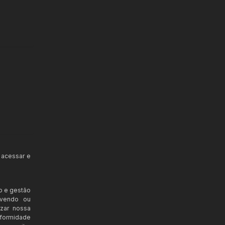
 acessar e
o e gestão
ovendo ou
izar nossa
nformidade