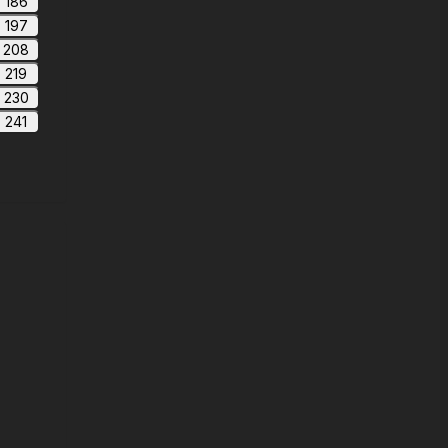
186
197
208
219
230
241