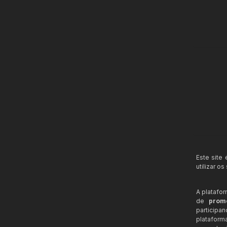
Este site
utilizar o
A platafo
de
prom
participa
plataform