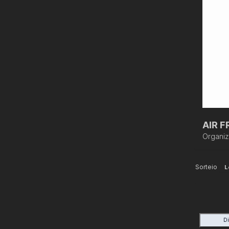
AIR F
Organi
Sorteio
L
D