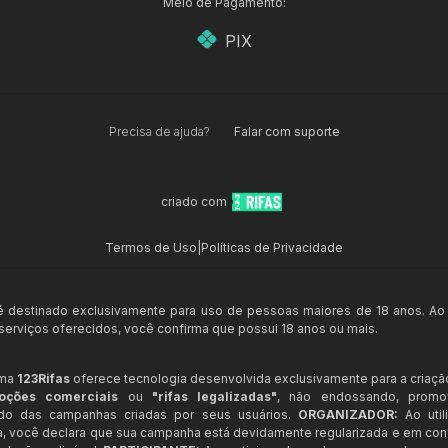
Meio de Pagamento:
PIX
Precisa de ajuda?
Falar com suporte
criado com
Termos de Uso
|
Políticas de Privacidade
 é destinado exclusivamente para uso de pessoas maiores de 18 anos. Ao
s serviços oferecidos, você confirma que possui 18 anos ou mais.
rma
123Rifas
oferece tecnologia desenvolvida exclusivamente para a criaçã
oções comerciais
ou
"rifas legalizadas"
, não endossando, prom
ndo das campanhas criadas por seus usuários.
ORGANIZADOR:
Ao util
a, você declara que sua campanha está devidamente regularizada e em co