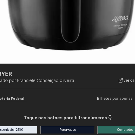
RYER
zado por
Franciele Conceição oliveira
ver c
Bilhetes por apenas
oteria Federal
Toque nos botões para filtrar números 👇
isponíveis
(250)
Reservados
Comprados