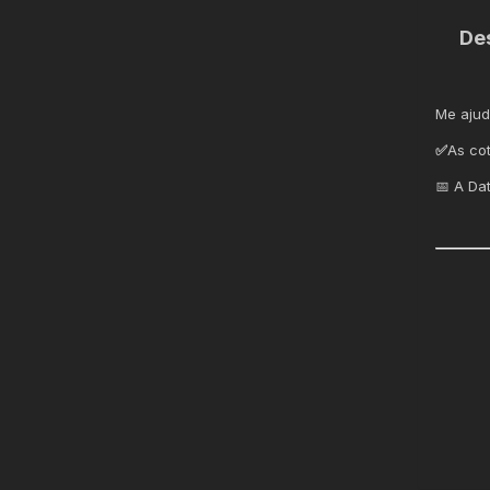
De
Me ajud
✅
As co
📅 A Da