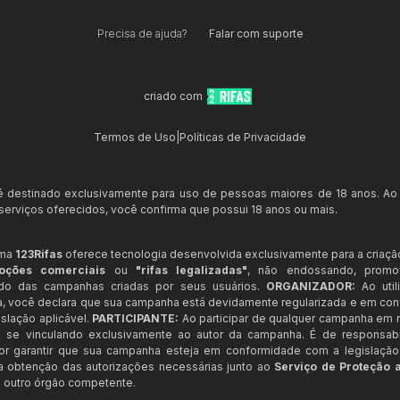
Precisa de ajuda?
Falar com suporte
criado com
Termos de Uso
|
Políticas de Privacidade
 é destinado exclusivamente para uso de pessoas maiores de 18 anos. Ao
s serviços oferecidos, você confirma que possui 18 anos ou mais.
rma
123Rifas
oferece tecnologia desenvolvida exclusivamente para a criaçã
oções comerciais
ou
"rifas legalizadas"
, não endossando, prom
ndo das campanhas criadas por seus usuários.
ORGANIZADOR:
Ao util
a, você declara que sua campanha está devidamente regularizada e em co
slação aplicável.
PARTICIPANTE:
Ao participar de qualquer campanha em n
 se vinculando exclusivamente ao autor da campanha. É de responsab
or garantir que sua campanha esteja em conformidade com a legislação b
 a obtenção das autorizações necessárias junto ao
Serviço de Proteção 
 outro órgão competente.