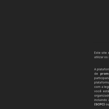
Este site
utilizar o
A platafo
de
prom
participa
plataform
com a legi
você está
organizad
incluindo
(SCPC)
ou