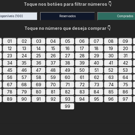
Toque nos botões para filtrar números 👇
isponíveis
(100)
Reservados
Comprados
Toque no número que deseja comprar 👇
01
02
03
04
05
06
07
08
09
12
13
14
15
16
17
18
19
20
23
24
25
26
27
28
29
30
31
34
35
36
37
38
39
40
41
42
45
46
47
48
49
50
51
52
53
56
57
58
59
60
61
62
63
64
67
68
69
70
71
72
73
74
75
78
79
80
81
82
83
84
85
86
89
90
91
92
93
94
95
96
97
99