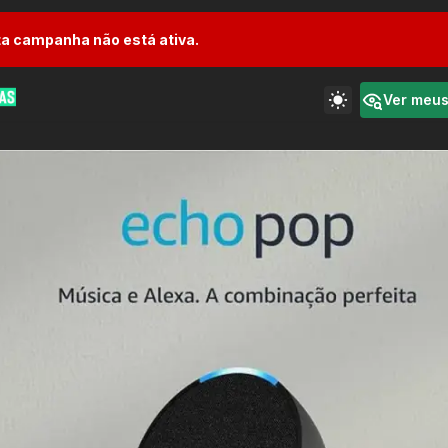
a campanha não está ativa.
Ver meu