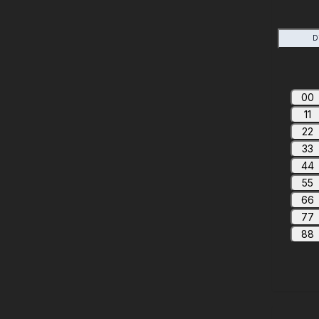
D
00
11
22
33
44
55
66
77
88