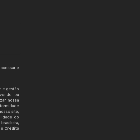
 acessar e
o e gestão
ovendo ou
izar nossa
nformidade
osso site,
ilidade do
rasileira,
ao Crédito