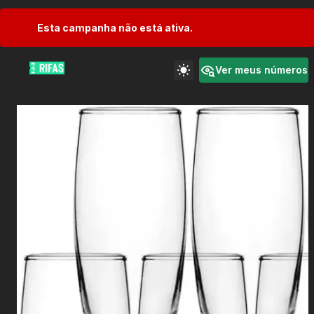
Esta campanha não está ativa.
Ver meus números