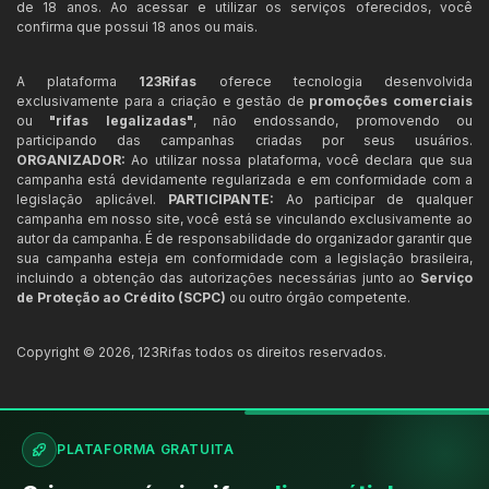
de 18 anos. Ao acessar e utilizar os serviços oferecidos, você
confirma que possui 18 anos ou mais.
A plataforma
123Rifas
oferece tecnologia desenvolvida
exclusivamente para a criação e gestão de
promoções comerciais
ou
"rifas legalizadas"
, não endossando, promovendo ou
participando das campanhas criadas por seus usuários.
ORGANIZADOR:
Ao utilizar nossa plataforma, você declara que sua
campanha está devidamente regularizada e em conformidade com a
legislação aplicável.
PARTICIPANTE:
Ao participar de qualquer
campanha em nosso site, você está se vinculando exclusivamente ao
autor da campanha. É de responsabilidade do organizador garantir que
sua campanha esteja em conformidade com a legislação brasileira,
incluindo a obtenção das autorizações necessárias junto ao
Serviço
de Proteção ao Crédito (SCPC)
ou outro órgão competente.
Copyright ©
2026
,
123Rifas
todos os direitos reservados.
PLATAFORMA GRATUITA