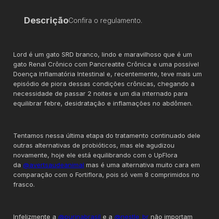
Descrição
Confira o regulamento.
Lord é um gato SRD branco, lindo e maravilhoso que é um
gato Renal Crônico com Pancreatite Crônica e uma possível
Doença Inflamatória Intestinal e, recentemente, teve mais um
episódio de piora dessas condições crônicas, chegando a
necessidade de passar 2 noites e um dia internado para
equilibrar febre, desidratação e inflamações no abdômen.
Tentamos nessa última etapa do tratamento continuado dele
outras alternativas de probióticos, mas ele agudizou
novamente, hoje ele está equilibrando com o UpFlora
da
@avertsaudeanimal
mas é uma alternativa muito cara em
comparação com o Fortiflora, pois só vem 8 comprimidos no
frasco.
Infelizmente a
@purinabrasil
e a
@nestle_br
não importam