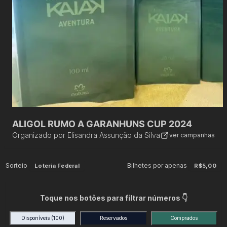
ALIGOL RUMO A GARANHUNS CUP 2024
Organizado por
Elisandra Assunção da Silva
ver campanhas
Sorteio
Bilhetes por apenas
Loteria Federal
R$5,00
Toque nos botões para filtrar números 👇
Disponíveis
(100)
Reservados
Comprados