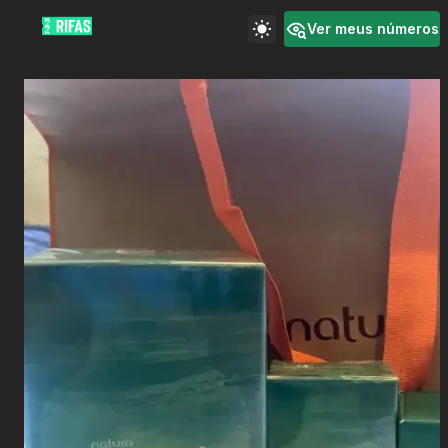
Ver meus números