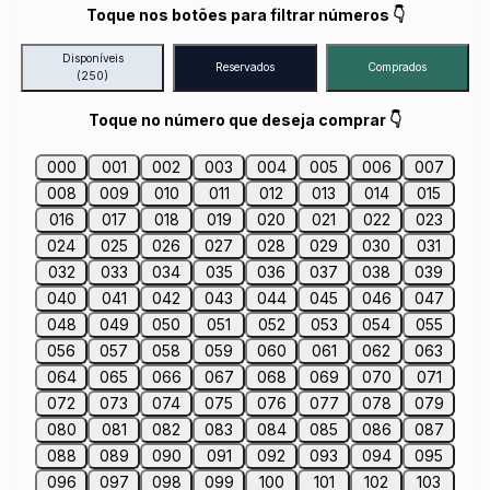
Toque nos botões para filtrar números 👇
Disponíveis
Reservados
Comprados
(250)
Toque no número que deseja comprar 👇
000
001
002
003
004
005
006
007
008
009
010
011
012
013
014
015
016
017
018
019
020
021
022
023
024
025
026
027
028
029
030
031
032
033
034
035
036
037
038
039
040
041
042
043
044
045
046
047
048
049
050
051
052
053
054
055
056
057
058
059
060
061
062
063
064
065
066
067
068
069
070
071
072
073
074
075
076
077
078
079
080
081
082
083
084
085
086
087
088
089
090
091
092
093
094
095
096
097
098
099
100
101
102
103