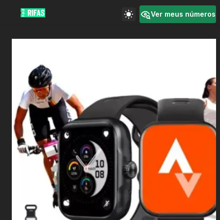
Ver meus números