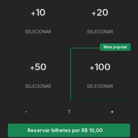
10
20
+
+
SELECIONAR
SELECIONAR
Mais popular
50
100
+
+
SELECIONAR
SELECIONAR
-
+
Reservar bilhetes por R$ 10,00