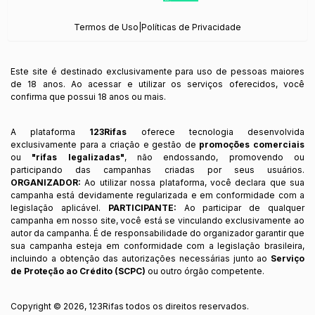
Termos de Uso
|
Políticas de Privacidade
Este site é destinado exclusivamente para uso de pessoas maiores
de 18 anos. Ao acessar e utilizar os serviços oferecidos, você
confirma que possui 18 anos ou mais.
A plataforma
123Rifas
oferece tecnologia desenvolvida
exclusivamente para a criação e gestão de
promoções comerciais
ou
"rifas legalizadas"
, não endossando, promovendo ou
participando das campanhas criadas por seus usuários.
ORGANIZADOR:
Ao utilizar nossa plataforma, você declara que sua
campanha está devidamente regularizada e em conformidade com a
legislação aplicável.
PARTICIPANTE:
Ao participar de qualquer
campanha em nosso site, você está se vinculando exclusivamente ao
autor da campanha. É de responsabilidade do organizador garantir que
sua campanha esteja em conformidade com a legislação brasileira,
incluindo a obtenção das autorizações necessárias junto ao
Serviço
de Proteção ao Crédito (SCPC)
ou outro órgão competente.
Copyright ©
2026
,
123Rifas
todos os direitos reservados.