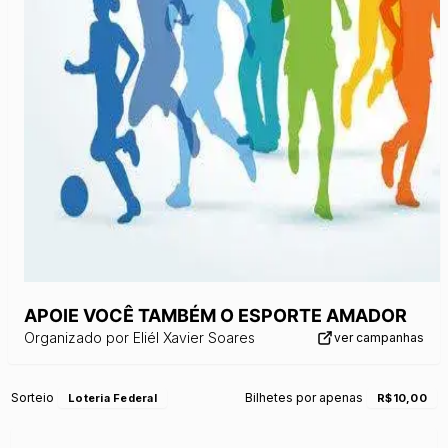
APOIE VOCÊ TAMBÉM O ESPORTE AMADOR
Organizado por
Eliél Xavier Soares
ver campanhas
Sorteio
Bilhetes por apenas
Loteria Federal
R$10,00