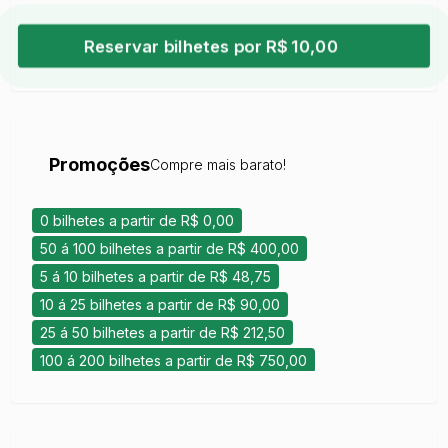
Reservar bilhetes por R$ 10,00
Promoções
Compre mais barato!
0 bilhetes a partir de R$ 0,00
50 á 100 bilhetes a partir de R$ 400,00
5 á 10 bilhetes a partir de R$ 48,75
10 á 25 bilhetes a partir de R$ 90,00
25 á 50 bilhetes a partir de R$ 212,50
100 á 200 bilhetes a partir de R$ 750,00