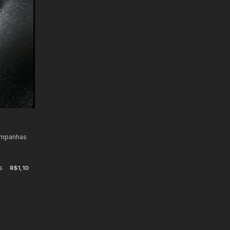
ampanhas
s
R$1,10