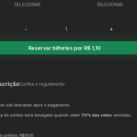
SELECIONAR
SELECIONAR
-
+
Reservar bilhetes por R$ 1,10
scrição
Confira o regulamento.
tas são liberadas após o pagamento.
ta do sorteio será divulgado quando obter
70% das cotas
vendidas.
o prêmio: R$1000