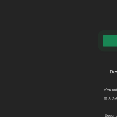
De
✅
As co
📅 A Da
Segund