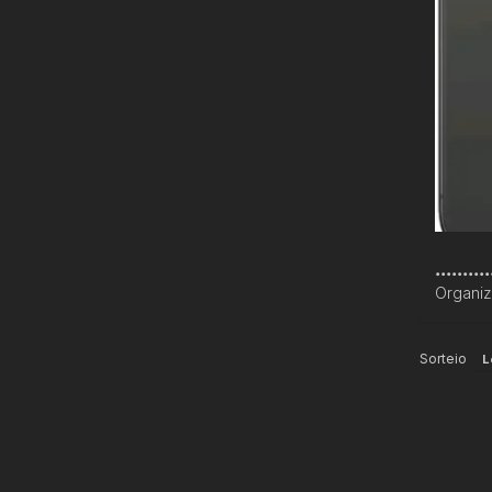
..........
Organi
Sorteio
L