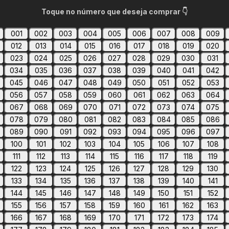
Toque no número que deseja comprar 👇
001
002
003
004
005
006
007
008
009
012
013
014
015
016
017
018
019
020
023
024
025
026
027
028
029
030
031
034
035
036
037
038
039
040
041
042
045
046
047
048
049
050
051
052
053
056
057
058
059
060
061
062
063
064
067
068
069
070
071
072
073
074
075
078
079
080
081
082
083
084
085
086
089
090
091
092
093
094
095
096
097
100
101
102
103
104
105
106
107
108
111
112
113
114
115
116
117
118
119
122
123
124
125
126
127
128
129
130
133
134
135
136
137
138
139
140
141
144
145
146
147
148
149
150
151
152
155
156
157
158
159
160
161
162
163
166
167
168
169
170
171
172
173
174