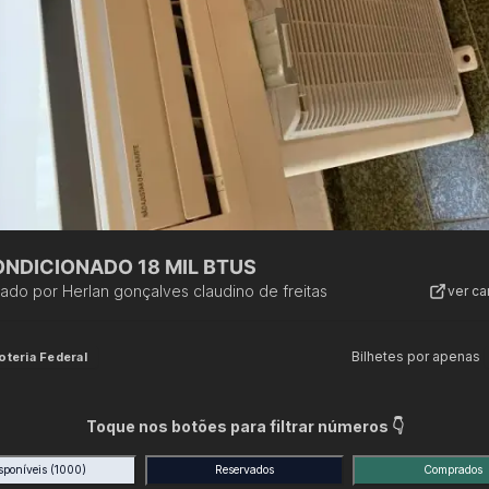
ONDICIONADO 18 MIL BTUS
zado por
Herlan gonçalves claudino de freitas
ver c
Bilhetes por apenas
oteria Federal
Toque nos botões para filtrar números 👇
sponíveis
(1000)
Reservados
Comprados