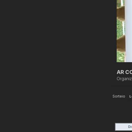
AR C
Organi
Sorteio
L
Di