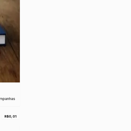
ampanhas
s
R$0,01