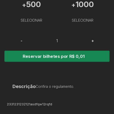
500
1000
+
+
SELECIONAR
SELECIONAR
-
+
Reservar bilhetes por R$ 0,01
Descrição
Confira o regulamento.
2331231232121asdfqw12rqfd